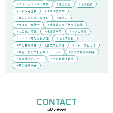
インバウンド向け事業
神仏習合
地域経済
大和四寺巡礼
地域連携事業
大人のならびと見聞録
薬師寺
奈良商工会議所
地域魅力づくり支援事業
人口減少問題
地域間格差
マクロ経済
ユネスコ無形文化遺産
地域活性化
文化首都構想
歴史文化資源
大阪・関西万博
関西・歴史文化首都フォーラム
歴史文化首都関西
政策経済セミナー
マクロ経済政策
景気循環学会
お問い合わせ