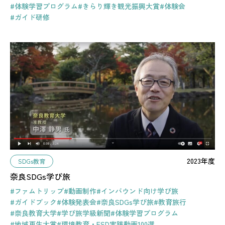
#体験学習プログラム
#きらり輝き観光振興大賞
#体験会
#ガイド研修
2023年度
SDGs教育
奈良SDGs学び旅
#ファムトリップ
#動画制作
#インバウンド向け学び旅
#ガイドブック
#体験発表会
#奈良SDGs学び旅
#教育旅行
#奈良教育大学
#学び旅学級新聞
#体験学習プログラム
#地域再生大賞
#環境教育・ESD実践動画100選