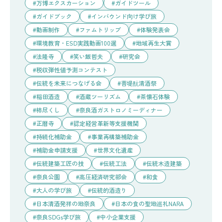
万博エクスカーション
ガイドツール
ガイドブック
インバウンド向け学び旅
動画制作
ファムトリップ
体験発表会
環境教育・ESD実践動画100選
地域再生大賞
法隆寺
笑い飯哲夫
研究会
税収弾性値予測コンテスト
伝統を未来につなげる会
菩堤酛清酒祭
稲田酒造
酒蔵ツーリズム
茶懐石体験
柿尽くし
奈良酒ガストロノミーディナー
正暦寺
認定経営革新等支援機関
持続化補助金
事業再構築補助金
補助金申請支援
世界文化遺産
伝統建築工匠の技
伝統工法
伝統木造建築
奈良公園
高圧経済研究部会
和食
大人の学び旅
伝統的酒造り
日本清酒発祥の地奈良
日本の食の聖地巡礼NARA
奈良SDGs学び旅
中小企業支援