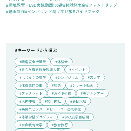
#環境教育・ESD実践動画100選
#体験発表会
#ファムトリップ
#動画制作
#インバウンド向け学び旅
#ガイドブック
#キーワードから選ぶ
醸造安全祈願祭
体験会
きらり輝き観光振興大賞
イベント
はじまりの場所
シンポジウム
宮大工
侘茶発祥の地
能楽
ショート動画
ブックレット
ガイド研修
モデルツアー
大神神社
談山神社
春日大社
奈良県ビジターズビューロー連携事業
体験学習プログラム
学び旅学級新聞
奈良教育大学
教育旅行