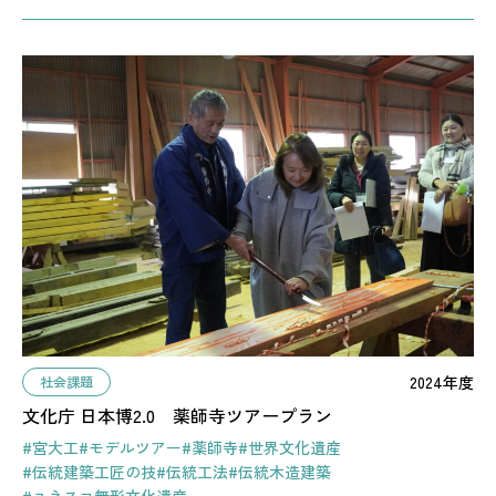
2024年度
社会課題
文化庁 日本博2.0 薬師寺ツアープラン
#宮大工
#モデルツアー
#薬師寺
#世界文化遺産
#伝統建築工匠の技
#伝統工法
#伝統木造建築