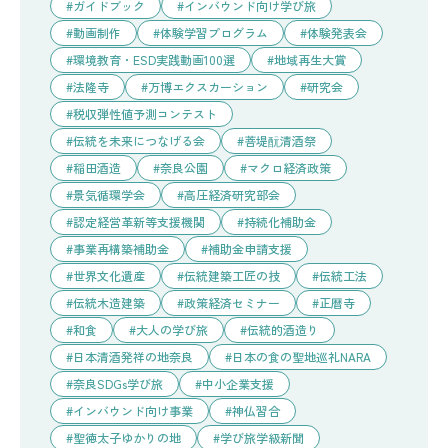
ガイドブック
インバウンド向け学び旅
動画制作
体験学習プログラム
体験発表会
環境教育・ESD実践動画100選
地域再生大賞
法隆寺
万博エクスカーション
研究会
税収弾性値予測コンテスト
伝統を未来につなげる会
菩堤酛清酒祭
稲田酒造
奈良公園
マクロ経済政策
景気循環学会
高圧経済研究部会
認定経営革新等支援機関
持続化補助金
事業再構築補助金
補助金申請支援
世界文化遺産
伝統建築工匠の技
伝統工法
伝統木造建築
政策経済セミナー
正暦寺
和食
大人の学び旅
伝統的酒造り
日本清酒発祥の地奈良
日本の食の聖地巡礼NARA
奈良SDGs学び旅
中小企業支援
インバウンド向け事業
神仏習合
聖徳太子ゆかりの地
学び旅学級新聞