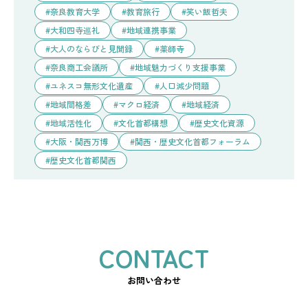
奈良教育大学
教育旅行
笑い飯哲夫
大和四寺巡礼
地域連携事業
大人のならびと見聞録
薬師寺
奈良商工会議所
地域魅力づくり支援事業
ユネスコ無形文化遺産
人口減少問題
地域間格差
マクロ経済
地域経済
地域活性化
文化首都構想
歴史文化資源
大阪・関西万博
関西・歴史文化首都フォーラム
歴史文化首都関西
お問い合わせ