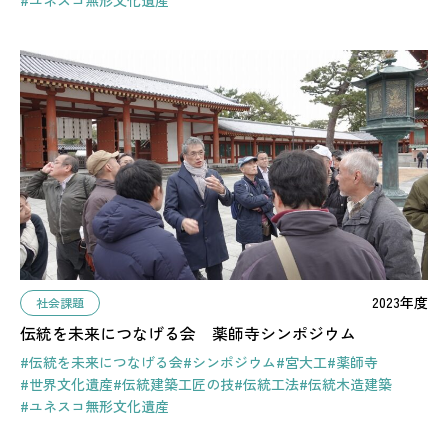
#ユネスコ無形文化遺産
2023年度
社会課題
伝統を未来につなげる会 薬師寺シンポジウム
#伝統を未来につなげる会
#シンポジウム
#宮大工
#薬師寺
#世界文化遺産
#伝統建築工匠の技
#伝統工法
#伝統木造建築
#ユネスコ無形文化遺産