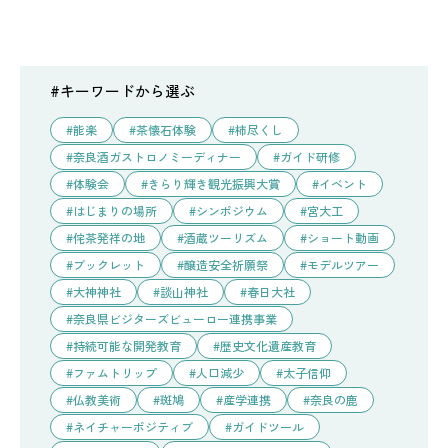
#キーワードから選ぶ
能楽
茶懐石体験
柿尽くし
奈良酒ガストロノミーディナー
ガイド研修
体験会
きらり輝き観光振興大賞
イベント
はじまりの場所
シンポジウム
宮大工
侘茶発祥の地
酒蔵ツーリズム
ショート動画
ブックレット
醸造安全祈願祭
モデルツアー
大神神社
談山神社
春日大社
奈良県ビジターズビューロー連携事業
持続可能な開発教育
歴史文化遺産教育
ファムトリップ
人口減少
太子信仰
仏教美術
斑鳩
産学連携
奈良の鹿
ネイチャーポジティブ
ガイドツール