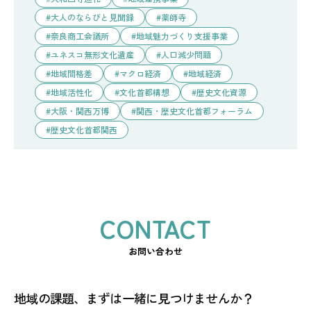
大人のならびと見聞録
薬師寺
奈良商工会議所
地域魅力づくり支援事業
ユネスコ無形文化遺産
人口減少問題
地域間格差
マクロ経済
地域経済
地域活性化
文化首都構想
歴史文化資源
大阪・関西万博
関西・歴史文化首都フォーラム
歴史文化首都関西
お問い合わせ
地域の課題、まずは一緒に見つけませんか？