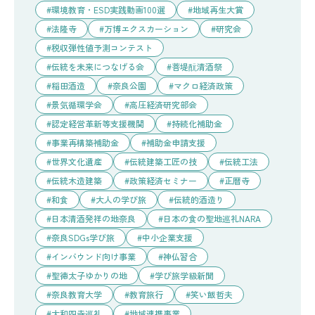
環境教育・ESD実践動画100選
地域再生大賞
法隆寺
万博エクスカーション
研究会
税収弾性値予測コンテスト
伝統を未来につなげる会
菩堤酛清酒祭
稲田酒造
奈良公園
マクロ経済政策
景気循環学会
高圧経済研究部会
認定経営革新等支援機関
持続化補助金
事業再構築補助金
補助金申請支援
世界文化遺産
伝統建築工匠の技
伝統工法
伝統木造建築
政策経済セミナー
正暦寺
和食
大人の学び旅
伝統的酒造り
日本清酒発祥の地奈良
日本の食の聖地巡礼NARA
奈良SDGs学び旅
中小企業支援
インバウンド向け事業
神仏習合
聖徳太子ゆかりの地
学び旅学級新聞
奈良教育大学
教育旅行
笑い飯哲夫
大和四寺巡礼
地域連携事業