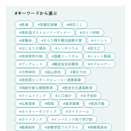
#キーワードから選ぶ
能楽
茶懐石体験
柿尽くし
奈良酒ガストロノミーディナー
ガイド研修
体験会
きらり輝き観光振興大賞
イベント
はじまりの場所
シンポジウム
宮大工
侘茶発祥の地
酒蔵ツーリズム
ショート動画
ブックレット
醸造安全祈願祭
モデルツアー
大神神社
談山神社
春日大社
奈良県ビジターズビューロー連携事業
持続可能な開発教育
歴史文化遺産教育
ファムトリップ
人口減少
太子信仰
仏教美術
斑鳩
産学連携
奈良の鹿
ネイチャーポジティブ
ガイドツール
ガイドブック
インバウンド向け学び旅
動画制作
体験学習プログラム
体験発表会