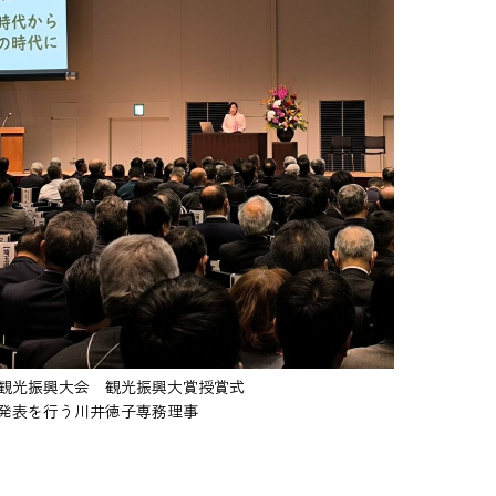
観光振興大会 観光振興大賞授賞式
発表を行う川井徳子専務理事