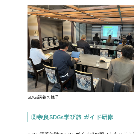
SDGs講義の様子
②奈良SDGs学び旅 ガイド研修