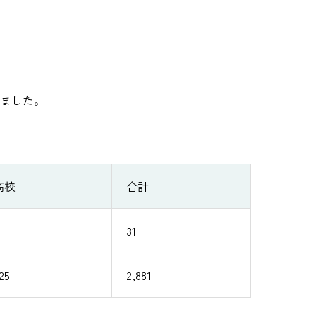
残しました。
高校
合計
31
25
2,881