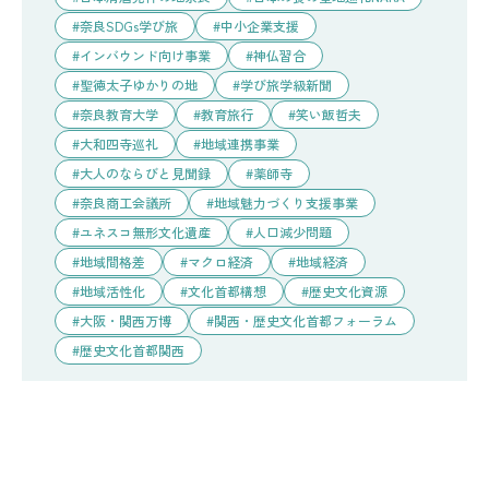
奈良SDGs学び旅
中小企業支援
インバウンド向け事業
神仏習合
聖徳太子ゆかりの地
学び旅学級新聞
奈良教育大学
教育旅行
笑い飯哲夫
大和四寺巡礼
地域連携事業
大人のならびと見聞録
薬師寺
奈良商工会議所
地域魅力づくり支援事業
ユネスコ無形文化遺産
人口減少問題
地域間格差
マクロ経済
地域経済
地域活性化
文化首都構想
歴史文化資源
大阪・関西万博
関西・歴史文化首都フォーラム
歴史文化首都関西