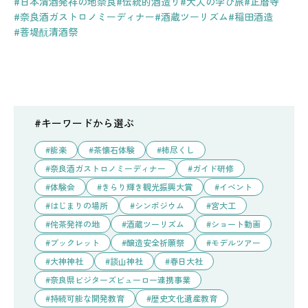
#日本清酒発祥の地奈良
#伝統的酒造り
#大人の学び旅
#正暦寺
#奈良酒ガストロノミーディナー
#酒蔵ツーリズム
#稲田酒造
#菩堤酛清酒祭
#キーワードから選ぶ
能楽
茶懐石体験
柿尽くし
奈良酒ガストロノミーディナー
ガイド研修
体験会
きらり輝き観光振興大賞
イベント
はじまりの場所
シンポジウム
宮大工
侘茶発祥の地
酒蔵ツーリズム
ショート動画
ブックレット
醸造安全祈願祭
モデルツアー
大神神社
談山神社
春日大社
奈良県ビジターズビューロー連携事業
持続可能な開発教育
歴史文化遺産教育