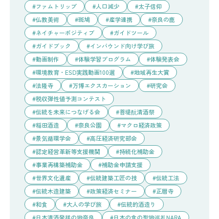
ファムトリップ
人口減少
太子信仰
仏教美術
斑鳩
産学連携
奈良の鹿
ネイチャーポジティブ
ガイドツール
ガイドブック
インバウンド向け学び旅
動画制作
体験学習プログラム
体験発表会
環境教育・ESD実践動画100選
地域再生大賞
法隆寺
万博エクスカーション
研究会
税収弾性値予測コンテスト
伝統を未来につなげる会
菩堤酛清酒祭
稲田酒造
奈良公園
マクロ経済政策
景気循環学会
高圧経済研究部会
認定経営革新等支援機関
持続化補助金
事業再構築補助金
補助金申請支援
世界文化遺産
伝統建築工匠の技
伝統工法
伝統木造建築
政策経済セミナー
正暦寺
和食
大人の学び旅
伝統的酒造り
日本清酒発祥の地奈良
日本の食の聖地巡礼NARA