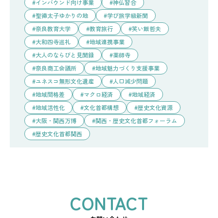
インバウンド向け事業
神仏習合
聖徳太子ゆかりの地
学び旅学級新聞
奈良教育大学
教育旅行
笑い飯哲夫
大和四寺巡礼
地域連携事業
大人のならびと見聞録
薬師寺
奈良商工会議所
地域魅力づくり支援事業
ユネスコ無形文化遺産
人口減少問題
地域間格差
マクロ経済
地域経済
地域活性化
文化首都構想
歴史文化資源
大阪・関西万博
関西・歴史文化首都フォーラム
歴史文化首都関西