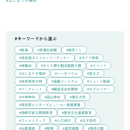
#はじまりの場所
#キーワードから選ぶ
能楽
茶懐石体験
柿尽くし
奈良酒ガストロノミーディナー
ガイド研修
体験会
きらり輝き観光振興大賞
イベント
はじまりの場所
シンポジウム
宮大工
侘茶発祥の地
酒蔵ツーリズム
ショート動画
ブックレット
醸造安全祈願祭
モデルツアー
大神神社
談山神社
春日大社
奈良県ビジターズビューロー連携事業
持続可能な開発教育
歴史文化遺産教育
ファムトリップ
人口減少
太子信仰
仏教美術
斑鳩
産学連携
奈良の鹿