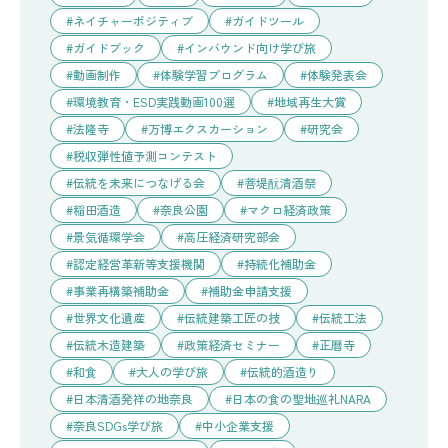
ネイチャーポジティブ
ガイドツール
ガイドブック
インバウンド向け学び旅
動画制作
体験学習プログラム
体験発表会
環境教育・ESD実践動画100選
地域再生大賞
法隆寺
万博エクスカーション
研究会
税収弾性値予測コンテスト
伝統を未来につなげる会
菩堤酛清酒祭
稲田酒造
奈良公園
マクロ経済政策
景気循環学会
高圧経済研究部会
認定経営革新等支援機関
持続化補助金
事業再構築補助金
補助金申請支援
世界文化遺産
伝統建築工匠の技
伝統工法
伝統木造建築
政策経済セミナー
正暦寺
和食
大人の学び旅
伝統的酒造り
日本清酒発祥の地奈良
日本の食の聖地巡礼NARA
奈良SDGs学び旅
中小企業支援