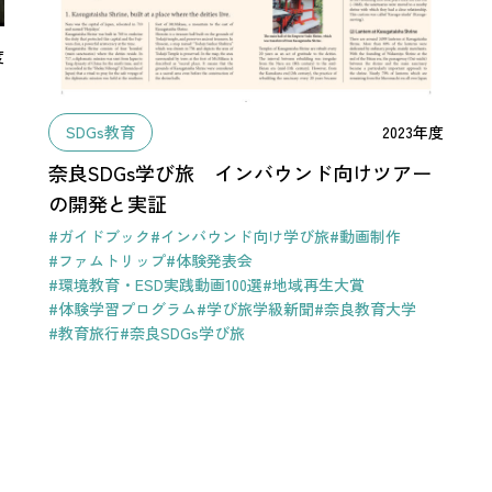
度
SDGs教育
2023年度
奈良SDGs学び旅 インバウンド向けツアー
の開発と実証
#ガイドブック
#インバウンド向け学び旅
#動画制作
#ファムトリップ
#体験発表会
#環境教育・ESD実践動画100選
#地域再生大賞
#体験学習プログラム
#学び旅学級新聞
#奈良教育大学
#教育旅行
#奈良SDGs学び旅