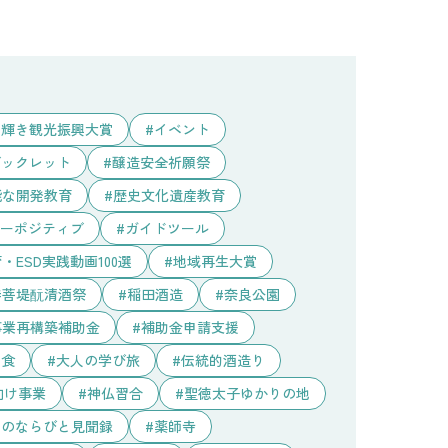
り輝き観光振興大賞
イベント
ブックレット
醸造安全祈願祭
能な開発教育
歴史文化遺産教育
ーポジティブ
ガイドツール
・ESD実践動画100選
地域再生大賞
菩堤酛清酒祭
稲田酒造
奈良公園
事業再構築補助金
補助金申請支援
和食
大人の学び旅
伝統的酒造り
向け事業
神仏習合
聖徳太子ゆかりの地
人のならびと見聞録
薬師寺