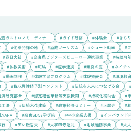
良酒ガストロノミーディナー
ガイド研修
体験会
きら
工
侘茶発祥の地
酒蔵ツーリズム
ショート動画
春日大社
奈良県ビジターズビューロー連携事業
持続可
仏教美術
斑鳩
産学連携
奈良の鹿
ネイチャ
動画制作
体験学習プログラム
体験発表会
環境教育
会
税収弾性値予測コンテスト
伝統を未来につなげる会
経済研究部会
認定経営革新等支援機関
持続化補助金
統工法
伝統木造建築
政策経済セミナー
正暦寺
NARA
奈良SDGs学び旅
中小企業支援
インバウンド
旅行
笑い飯哲夫
大和四寺巡礼
地域連携事業
大