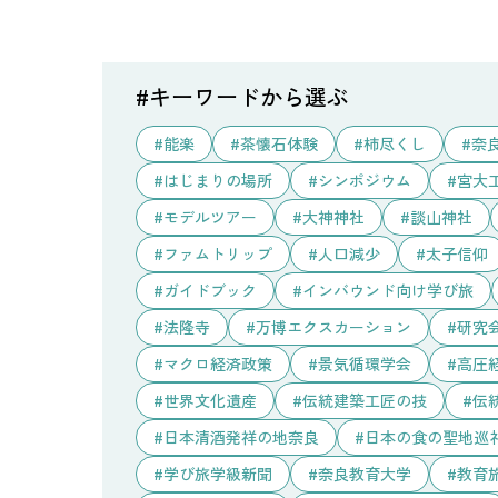
#キーワードから選ぶ
能楽
茶懐石体験
柿尽くし
奈
はじまりの場所
シンポジウム
宮大
モデルツアー
大神神社
談山神社
ファムトリップ
人口減少
太子信仰
ガイドブック
インバウンド向け学び旅
法隆寺
万博エクスカーション
研究
マクロ経済政策
景気循環学会
高圧
世界文化遺産
伝統建築工匠の技
伝
日本清酒発祥の地奈良
日本の食の聖地巡礼
学び旅学級新聞
奈良教育大学
教育