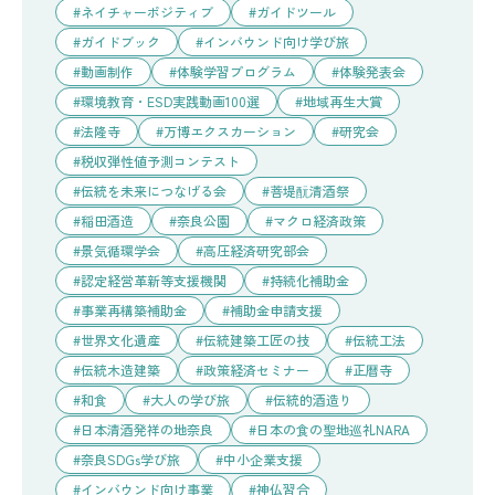
ネイチャーポジティブ
ガイドツール
ガイドブック
インバウンド向け学び旅
動画制作
体験学習プログラム
体験発表会
環境教育・ESD実践動画100選
地域再生大賞
法隆寺
万博エクスカーション
研究会
税収弾性値予測コンテスト
伝統を未来につなげる会
菩堤酛清酒祭
稲田酒造
奈良公園
マクロ経済政策
景気循環学会
高圧経済研究部会
認定経営革新等支援機関
持続化補助金
事業再構築補助金
補助金申請支援
世界文化遺産
伝統建築工匠の技
伝統工法
伝統木造建築
政策経済セミナー
正暦寺
和食
大人の学び旅
伝統的酒造り
日本清酒発祥の地奈良
日本の食の聖地巡礼NARA
奈良SDGs学び旅
中小企業支援
インバウンド向け事業
神仏習合