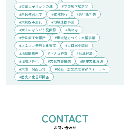
聖徳太子ゆかりの地
学び旅学級新聞
奈良教育大学
教育旅行
笑い飯哲夫
大和四寺巡礼
地域連携事業
大人のならびと見聞録
薬師寺
奈良商工会議所
地域魅力づくり支援事業
ユネスコ無形文化遺産
人口減少問題
地域間格差
マクロ経済
地域経済
地域活性化
文化首都構想
歴史文化資源
大阪・関西万博
関西・歴史文化首都フォーラム
歴史文化首都関西
お問い合わせ