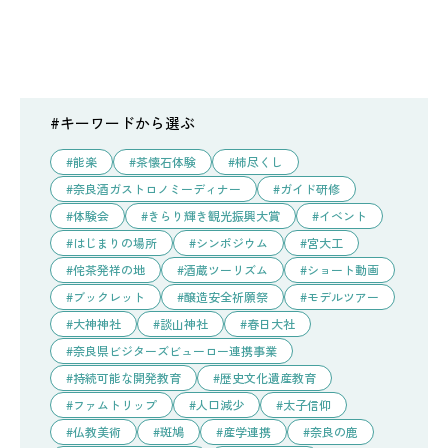
#キーワードから選ぶ
能楽
茶懐石体験
柿尽くし
奈良酒ガストロノミーディナー
ガイド研修
体験会
きらり輝き観光振興大賞
イベント
はじまりの場所
シンポジウム
宮大工
侘茶発祥の地
酒蔵ツーリズム
ショート動画
ブックレット
醸造安全祈願祭
モデルツアー
大神神社
談山神社
春日大社
奈良県ビジターズビューロー連携事業
持続可能な開発教育
歴史文化遺産教育
ファムトリップ
人口減少
太子信仰
仏教美術
斑鳩
産学連携
奈良の鹿