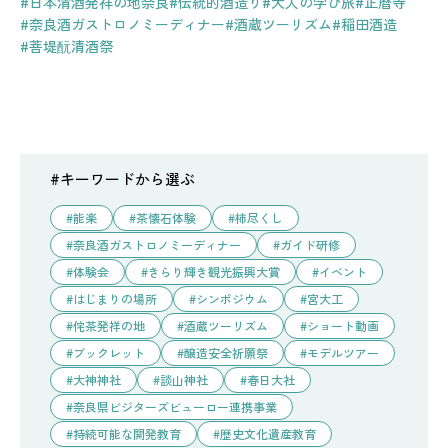
#日本清酒発祥の地奈良
#伝統的酒造り
#大人の学び旅
#正暦寺
#奈良酒ガストロノミーディナー
#酒蔵ツーリズム
#稲田酒造
#菩堤酛清酒祭
#キーワードから選ぶ
能楽
茶懐石体験
柿尽くし
奈良酒ガストロノミーディナー
ガイド研修
体験会
きらり輝き観光振興大賞
イベント
はじまりの場所
シンポジウム
宮大工
侘茶発祥の地
酒蔵ツーリズム
ショート動画
ブックレット
醸造安全祈願祭
モデルツアー
大神神社
談山神社
春日大社
奈良県ビジターズビューロー連携事業
持続可能な開発教育
歴史文化遺産教育