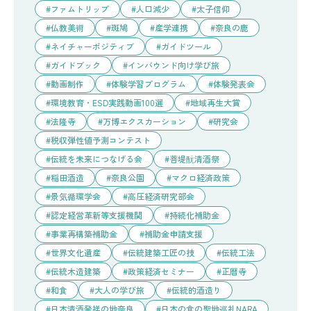
ファムトリップ
人口減少
太子信仰
仏教美術
斑鳩
産学連携
奈良の鹿
ネイチャーポジティブ
ガイドツール
ガイドブック
インバウンド向け学び旅
動画制作
体験学習プログラム
体験発表会
環境教育・ESD実践動画100選
地域再生大賞
法隆寺
万博エクスカーション
研究会
税収弾性値予測コンテスト
伝統を未来につなげる会
菩堤酛清酒祭
稲田酒造
奈良公園
マクロ経済政策
景気循環学会
高圧経済研究部会
認定経営革新等支援機関
持続化補助金
事業再構築補助金
補助金申請支援
世界文化遺産
伝統建築工匠の技
伝統工法
伝統木造建築
政策経済セミナー
正暦寺
和食
大人の学び旅
伝統的酒造り
日本清酒発祥の地奈良
日本の食の聖地巡礼NARA