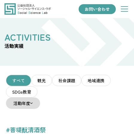
お問い合わせ
活動実績
すべて
観光
社会課題
地域連携
SDGs教育
活動年度
#菩堤酛清酒祭