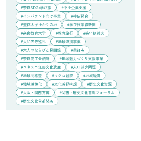
奈良SDGs学び旅
中小企業支援
インバウンド向け事業
神仏習合
聖徳太子ゆかりの地
学び旅学級新聞
奈良教育大学
教育旅行
笑い飯哲夫
大和四寺巡礼
地域連携事業
大人のならびと見聞録
薬師寺
奈良商工会議所
地域魅力づくり支援事業
ユネスコ無形文化遺産
人口減少問題
地域間格差
マクロ経済
地域経済
地域活性化
文化首都構想
歴史文化資源
大阪・関西万博
関西・歴史文化首都フォーラム
歴史文化首都関西