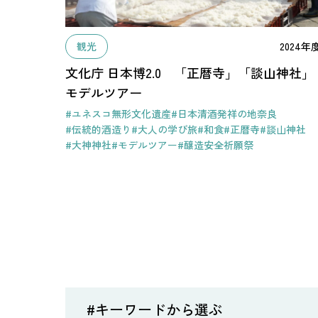
観光
2024年
文化庁 日本博2.0 「正暦寺」「談山神社」
モデルツアー
#ユネスコ無形文化遺産
#日本清酒発祥の地奈良
#伝統的酒造り
#大人の学び旅
#和食
#正暦寺
#談山神社
#大神神社
#モデルツアー
#醸造安全祈願祭
#キーワードから選ぶ