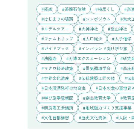
能楽
茶懐石体験
柿尽くし
奈
はじまりの場所
シンポジウム
宮大
モデルツアー
大神神社
談山神社
ファムトリップ
人口減少
太子信仰
ガイドブック
インバウンド向け学び旅
法隆寺
万博エクスカーション
研究
マクロ経済政策
景気循環学会
高圧
世界文化遺産
伝統建築工匠の技
伝
日本清酒発祥の地奈良
日本の食の聖地巡礼
学び旅学級新聞
奈良教育大学
教育
奈良商工会議所
地域魅力づくり支援事業
文化首都構想
歴史文化資源
大阪・