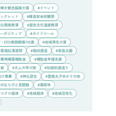
り輝き観光振興大賞
イベント
ブックレット
醸造安全祈願祭
能な開発教育
歴史文化遺産教育
ーポジティブ
ガイドツール
・ESD実践動画100選
地域再生大賞
菩堤酛清酒祭
稲田酒造
奈良公園
事業再構築補助金
補助金申請支援
和食
大人の学び旅
伝統的酒造り
向け事業
神仏習合
聖徳太子ゆかりの地
人のならびと見聞録
薬師寺
マクロ経済
地域経済
地域活性化