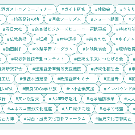
良酒ガストロノミーディナー
ガイド研修
体験会
きら
工
侘茶発祥の地
酒蔵ツーリズム
ショート動画
春日大社
奈良県ビジターズビューロー連携事業
持続可
仏教美術
斑鳩
産学連携
奈良の鹿
ネイチャ
動画制作
体験学習プログラム
体験発表会
環境教育
会
税収弾性値予測コンテスト
伝統を未来につなげる会
経済研究部会
認定経営革新等支援機関
持続化補助金
統工法
伝統木造建築
政策経済セミナー
正暦寺
NARA
奈良SDGs学び旅
中小企業支援
インバウンド
旅行
笑い飯哲夫
大和四寺巡礼
地域連携事業
大
ユネスコ無形文化遺産
人口減少問題
地域間格差
関西万博
関西・歴史文化首都フォーラム
歴史文化首都関西