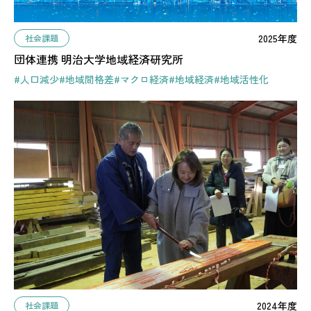
2025年度
社会課題
団体連携 明治大学地域経済研究所
#人口減少
#地域間格差
#マクロ経済
#地域経済
#地域活性化
2024年度
社会課題