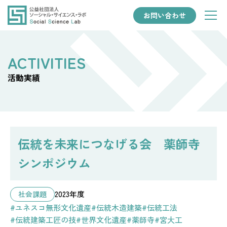
お問い合わせ
活動実績
伝統を未来につなげる会 薬師寺
シンポジウム
2023年度
社会課題
#ユネスコ無形文化遺産
#伝統木造建築
#伝統工法
#伝統建築工匠の技
#世界文化遺産
#薬師寺
#宮大工