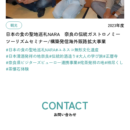
2023年度
観光
日本の食の聖地巡礼NARA 奈良の伝統ガストロノミー
ツーリズムセミナー/構築発信海外販路拡大事業
#日本の食の聖地巡礼NARA
#ユネスコ無形文化遺産
#日本清酒発祥の地奈良
#伝統的酒造り
#大人の学び旅
#正暦寺
#奈良県ビジターズビューロー連携事業
#侘茶発祥の地
#柿尽くし
#茶懐石体験
お問い合わせ