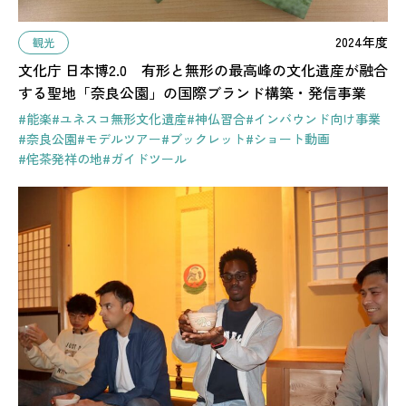
2024年度
観光
文化庁 日本博2.0 有形と無形の最高峰の文化遺産が融合
する聖地「奈良公園」の国際ブランド構築・発信事業
#能楽
#ユネスコ無形文化遺産
#神仏習合
#インバウンド向け事業
#奈良公園
#モデルツアー
#ブックレット
#ショート動画
#侘茶発祥の地
#ガイドツール