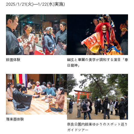
2025/1/21(火)―1/22(水)実施)
能面体験
幽玄と華麗の美学が調和する演目「春
日龍神」
雅楽器体験
奈良公園内能楽ゆかりのスポット巡り
ガイドツアー