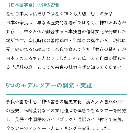
【日本語字幕】③神仏習合
なぜ日本人は仏だけではなく神々も大切に思うのか？
日本の奈良は、単なる歴史的な場所ではなく、神社とお寺が
共存し、神々と仏が融合する日本独自の信仰文化が発展した
場所です。奈良時代の国際都市・平城京の誕生から、現代に
受け継がれる伝統まで、奈良で育んできた「共存の精神」が
日本人のふるさととなりました。神と仏、人と自然が調和す
る「理想の庭」としての奈良の魅力をぜひ知ってください！
5つのモデルツアーの開発・実証
奈良公園を中心に神仏習合の歴史文化、鹿と人と自然の共生
の歴史、伝統芸能などの文化遺産を体感できるツアーを開発
し、英語・中国語のガイドブックと通訳ガイド付きで実施。
全ツアーでアンケートとヒアリングを実施しました。