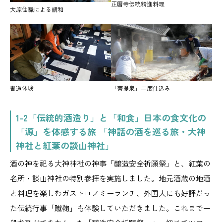
正暦寺伝統精進料理
大原住職による講和
書道体験
「菩提泉」二度仕込み
1-2「伝統的酒造り」と「和食」日本の食文化の
「源」を体感する旅 「神話の酒を巡る旅・大神
神社と紅葉の談山神社」
酒の神を祀る大神神社の神事「醸造安全祈願祭」と、紅葉の
名所・談山神社の特別参拝を実施しました。地元酒蔵の地酒
と料理を楽しむガストロノミーランチ、外国人にも好評だっ
た伝統行事「蹴鞠」も体験していただきました。これまで一