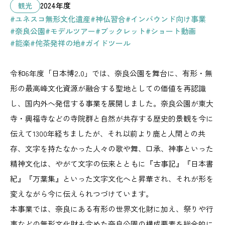
2024年度
観光
#ユネスコ無形文化遺産
#神仏習合
#インバウンド向け事業
#奈良公園
#モデルツアー
#ブックレット
#ショート動画
#能楽
#侘茶発祥の地
#ガイドツール
令和6年度「日本博2.0」では、奈良公園を舞台に、有形・無
形の最高峰文化資源が融合する聖地としての価値を再認識
し、国内外へ発信する事業を展開しました。奈良公園が東大
寺・興福寺などの寺院群と自然が共存する歴史的景観を今に
伝えて1300年経ちましたが、それ以前より鹿と人間との共
存、文字を持たなかった人々の歌や舞、口承、神事といった
精神文化は、やがて文字の伝来とともに『古事記』『日本書
紀』『万葉集』といった文字文化へと昇華され、それが形を
変えながら今に伝えられつづけています。
本事業では、奈良にある有形の世界文化財に加え、祭りや行
事などの無形文化財も含めた奈良公園の構成要素を総合的に