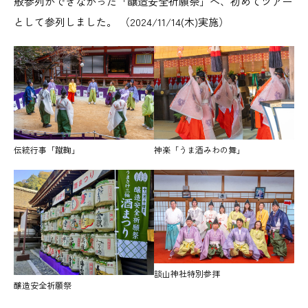
般参列ができなかった「醸造安全祈願祭」へ、初めてツアー
として参列しました。 （2024/11/14(木)実施）
伝統行事「蹴鞠」
神楽「うま酒みわの舞」
談山神社特別参拝
醸造安全祈願祭