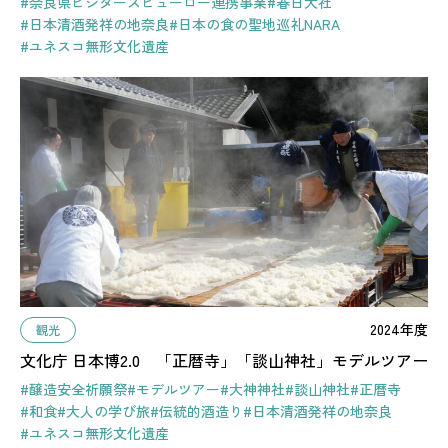
#奈良県ビジターズビューロー連携事業
#春日大社
#日本清酒発祥の地奈良
#日本の食の聖地巡礼NARA
#ユネスコ無形文化遺産
2024年度
観光
文化庁 日本博2.0 「正暦寺」「談山神社」モデルツアー
#醸造安全祈願祭
#モデルツアー
#大神神社
#談山神社
#正暦寺
#和食
#大人の学び旅
#伝統的酒造り
#日本清酒発祥の地奈良
#ユネスコ無形文化遺産