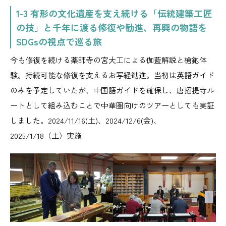
1-3 有形の文化遺産を支え続ける「伝統建築工匠
の技」と千年に渡る修復や勧進、再興の物語を
SDGsの視点で巡る旅
今も修復を続ける薬師寺の宮大工による伽藍解説と槍鉋体
験。持続可能な修復を支えるお写経勧進。当初は英語ガイド
のみを予定していたが、中国語ガイドを確保し、唐招提寺ル
ートとして組み込むことで中華圏向けのツアーとしても実証
しました。2024/11/16(土)、2024/12/6(金)、
2025/1/18（土）実施