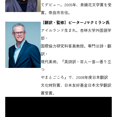
てデビュー。2005年、泉鏡花文学賞を受
賞。奈良市在住。
【翻訳・監修】ピーターJマクミラン氏
アイルランド生まれ。杏林大学外国語学
部・
国際協力研究科客員教授。専門は詩・翻
訳・
現代美術。『英詩訳・百人一首―香り立
つ
やまとごころ』で、2008年度日本翻訳
文化特別賞、日米友好基金日本文学翻訳
賞受賞。