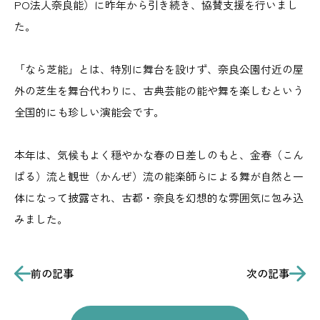
PO法人奈良能）に昨年から引き続き、協賛支援を行いまし
た。
「なら芝能」とは、特別に舞台を設けず、奈良公園付近の屋
外の芝生を舞台代わりに、古典芸能の能や舞を楽しむという
全国的にも珍しい演能会です。
本年は、気候もよく穏やかな春の日差しのもと、金春（こん
ぱる）流と観世（かんぜ）流の能楽師らによる舞が自然と一
体になって披露され、古都・奈良を幻想的な雰囲気に包み込
みました。
前の記事
次の記事