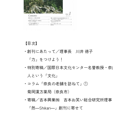
【目次】
・創刊にあたって／理事長 川井 徳子
「力」をつけよう！
・特別寄稿／国際日本文化センター名誉教授・奈良
人という「文化」
・コラム「奈良の老舗を訪ねて」①
菊岡漢方薬局（奈良市）
・寄稿／吉本興業㈱ 吉本お笑い総合研究所理事 
「然―Shikari―」創刊に寄せて