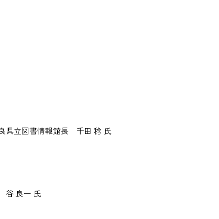
県立図書情報館長 千田 稔 氏
谷 良一 氏