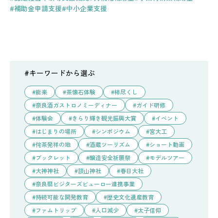
#補助金申請支援
#中小企業支援
#キーワードから選ぶ
能楽
茶懐石体験
柿尽くし
奈良酒ガストロノミーディナー
ガイド研修
体験会
きらり輝き観光振興大賞
イベント
はじまりの場所
シンポジウム
宮大工
侘茶発祥の地
酒蔵ツーリズム
ショート動画
ブックレット
醸造安全祈願祭
モデルツアー
大神神社
談山神社
春日大社
奈良県ビジターズビューロー連携事業
持続可能な開発教育
歴史文化遺産教育
ファムトリップ
人口減少
太子信仰