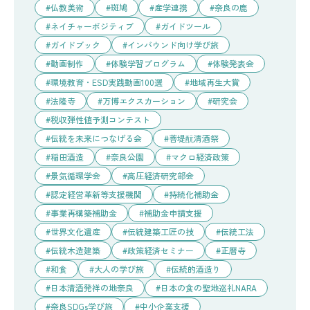
仏教美術
斑鳩
産学連携
奈良の鹿
ネイチャーポジティブ
ガイドツール
ガイドブック
インバウンド向け学び旅
動画制作
体験学習プログラム
体験発表会
環境教育・ESD実践動画100選
地域再生大賞
法隆寺
万博エクスカーション
研究会
税収弾性値予測コンテスト
伝統を未来につなげる会
菩堤酛清酒祭
稲田酒造
奈良公園
マクロ経済政策
景気循環学会
高圧経済研究部会
認定経営革新等支援機関
持続化補助金
事業再構築補助金
補助金申請支援
世界文化遺産
伝統建築工匠の技
伝統工法
伝統木造建築
政策経済セミナー
正暦寺
和食
大人の学び旅
伝統的酒造り
日本清酒発祥の地奈良
日本の食の聖地巡礼NARA
奈良SDGs学び旅
中小企業支援