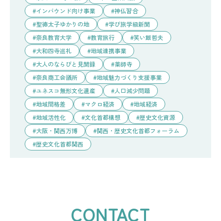
インバウンド向け事業
神仏習合
聖徳太子ゆかりの地
学び旅学級新聞
奈良教育大学
教育旅行
笑い飯哲夫
大和四寺巡礼
地域連携事業
大人のならびと見聞録
薬師寺
奈良商工会議所
地域魅力づくり支援事業
ユネスコ無形文化遺産
人口減少問題
地域間格差
マクロ経済
地域経済
地域活性化
文化首都構想
歴史文化資源
大阪・関西万博
関西・歴史文化首都フォーラム
歴史文化首都関西