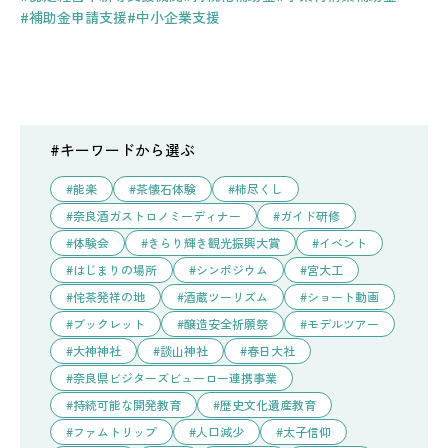
#補助金申請支援
#中小企業支援
#キーワードから選ぶ
能楽
茶懐石体験
柿尽くし
奈良酒ガストロノミーディナー
ガイド研修
体験会
きらり輝き観光振興大賞
イベント
はじまりの場所
シンポジウム
宮大工
侘茶発祥の地
酒蔵ツーリズム
ショート動画
ブックレット
醸造安全祈願祭
モデルツアー
大神神社
談山神社
春日大社
奈良県ビジターズビューロー連携事業
持続可能な開発教育
歴史文化遺産教育
ファムトリップ
人口減少
太子信仰