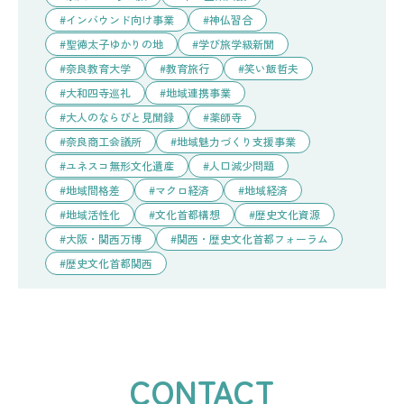
インバウンド向け事業
神仏習合
聖徳太子ゆかりの地
学び旅学級新聞
奈良教育大学
教育旅行
笑い飯哲夫
大和四寺巡礼
地域連携事業
大人のならびと見聞録
薬師寺
奈良商工会議所
地域魅力づくり支援事業
ユネスコ無形文化遺産
人口減少問題
地域間格差
マクロ経済
地域経済
地域活性化
文化首都構想
歴史文化資源
大阪・関西万博
関西・歴史文化首都フォーラム
歴史文化首都関西